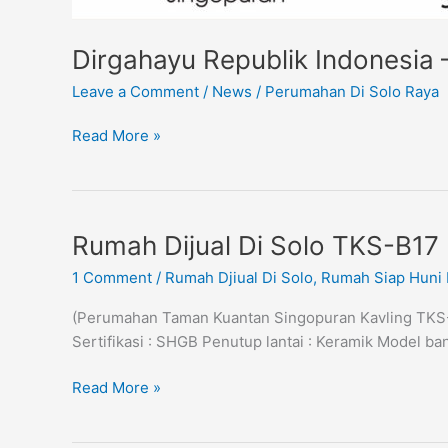
Dirgahayu Republik Indonesia 
Leave a Comment
/
News
/
Perumahan Di Solo Raya
Read More »
Rumah
Rumah Dijual Di Solo TKS-B17 
Dijual
1 Comment
/
Rumah Djiual Di Solo
,
Rumah Siap Huni 
Di
Solo
(Perumahan Taman Kuantan Singopuran Kavling TKS-B1
TKS-
Sertifikasi : SHGB Penutup lantai : Keramik Model
B17
(Sold)
Read More »