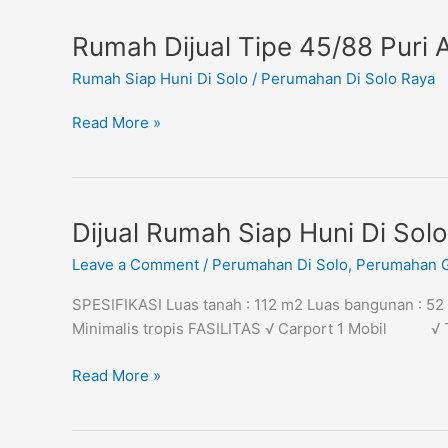
Kuantan
Rumah
Rumah Dijual Tipe 45/88 Puri A
Singopuran
Dijual
(Sold)
Rumah Siap Huni Di Solo
/
Perumahan Di Solo Raya
Tipe
45/88
Read More »
Puri
Arsita
Singopuran
(Sold)
Dijual
Dijual Rumah Siap Huni Di Sol
Rumah
Leave a Comment
/
Perumahan Di Solo
,
Perumahan G
Siap
Huni
SPESIFIKASI Luas tanah : 112 m2 Luas bangunan : 52 m
Di
Minimalis tropis FASILITAS √ Carport 1 Mobil 
Solo,
Perumahan
Read More »
Griya
Kuantan
Gonilan