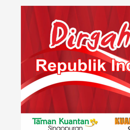
Solo
Dirgahayu
Kavling
Republik
GKG-
Indonesia
E5
–
(Sold)
Indonesia
Kerja
Nyata