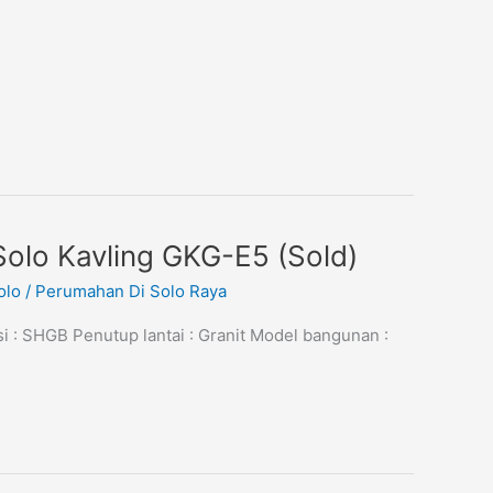
Solo Kavling GKG-E5 (Sold)
olo
/
Perumahan Di Solo Raya
si : SHGB Penutup lantai : Granit Model bangunan :