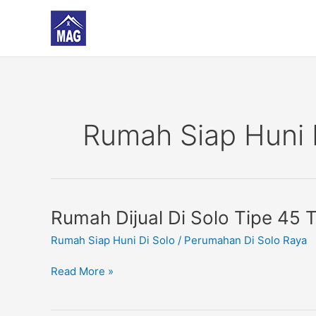
Skip
to
content
Rumah Siap Huni 
Rumah
Rumah Dijual Di Solo Tipe 45
Dijual
Rumah Siap Huni Di Solo
/
Perumahan Di Solo Raya
Di
Solo
Read More »
Tipe
45
Taman