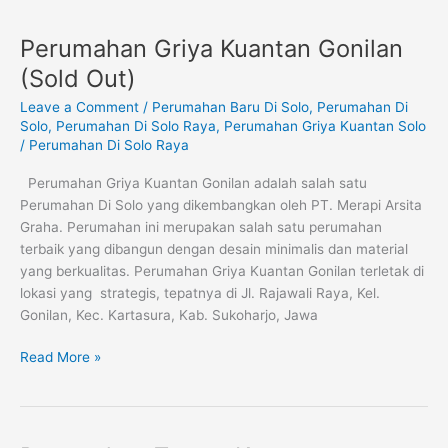
Perumahan Griya Kuantan Gonilan
Perumahan
Griya
(Sold Out)
Kuantan
Leave a Comment
/
Perumahan Baru Di Solo
,
Perumahan Di
Gonilan
Solo
,
Perumahan Di Solo Raya
,
Perumahan Griya Kuantan Solo
(Sold
/
Perumahan Di Solo Raya
Out)
Perumahan Griya Kuantan Gonilan adalah salah satu
Perumahan Di Solo yang dikembangkan oleh PT. Merapi Arsita
Graha. Perumahan ini merupakan salah satu perumahan
terbaik yang dibangun dengan desain minimalis dan material
yang berkualitas. Perumahan Griya Kuantan Gonilan terletak di
lokasi yang strategis, tepatnya di Jl. Rajawali Raya, Kel.
Gonilan, Kec. Kartasura, Kab. Sukoharjo, Jawa
Read More »