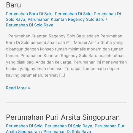
Kuantan
Baru
Regency
Perumahan Baru Di Solo
,
Perumahan Di Solo
,
Perumahan Di
Solo
Solo Raya
,
Perumahan Kuantan Regency Solo Baru
/
Baru
Perumahan Di Solo Raya
Perumahan Kuantan Regency Solo Baru adalah Perumahan
Baru Di Solo persembahan dari PT. Merapi Arsita Graha yang
dibangun dengan konsep rumah minimalis modern dan rumah
taman. Perumahan Kuantan Regency Solo Baru adalah pilihan
yang bijak bagi Anda dan keluarga. Perumahan ini menawarkan
hunian yang nyaman dan asri. Terdapat taman pada depan
kavling perumahan, terlihat […]
Read More »
Perumahan Puri Arsita Singopuran
Perumahan
Puri
Perumahan Di Solo
,
Perumahan Di Solo Raya
,
Perumahan Puri
Arsita
Arsita Singopuran
/
Perumahan Di Solo Raya