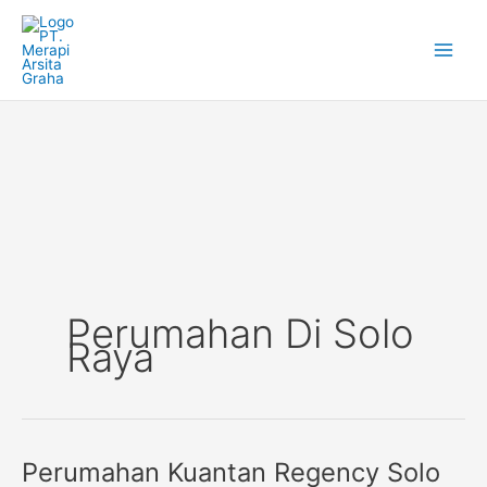
Skip
to
content
Perumahan Di Solo
Raya
Perumahan Kuantan Regency Solo
Perumahan