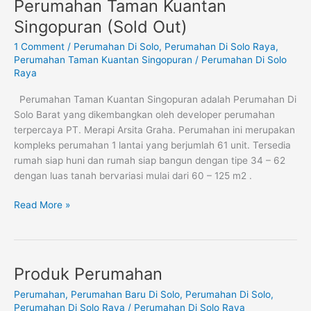
Perumahan Taman Kuantan
Perumahan
Taman
Singopuran (Sold Out)
Kuantan
1 Comment
/
Perumahan Di Solo
,
Perumahan Di Solo Raya
,
Singopuran
Perumahan Taman Kuantan Singopuran
/
Perumahan Di Solo
(Sold
Raya
Out)
Perumahan Taman Kuantan Singopuran adalah Perumahan Di
Solo Barat yang dikembangkan oleh developer perumahan
terpercaya PT. Merapi Arsita Graha. Perumahan ini merupakan
kompleks perumahan 1 lantai yang berjumlah 61 unit. Tersedia
rumah siap huni dan rumah siap bangun dengan tipe 34 – 62
dengan luas tanah bervariasi mulai dari 60 – 125 m2 .
Read More »
Produk Perumahan
Produk
Perumahan
Perumahan
,
Perumahan Baru Di Solo
,
Perumahan Di Solo
,
Perumahan Di Solo Raya
/
Perumahan Di Solo Raya