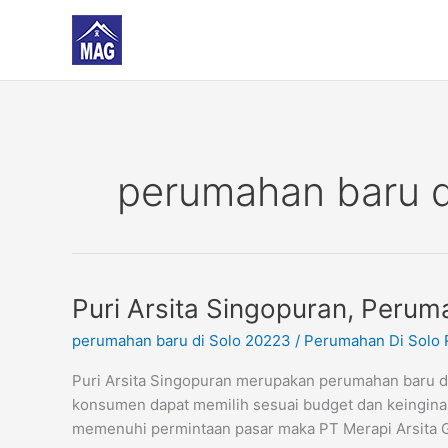
Skip
to
content
perumahan baru d
Puri
Puri Arsita Singopuran, Peru
Arsita
perumahan baru di Solo 20223
/
Perumahan Di Solo 
Singopuran,
Perumahan
Puri Arsita Singopuran merupakan perumahan baru d
di
konsumen dapat memilih sesuai budget dan keinginan
Solo
memenuhi permintaan pasar maka PT Merapi Arsita Gr
Dekat