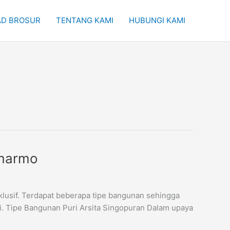
D BROSUR
TENTANG KAMI
HUBUNGI KAMI
emarmo
lusif. Terdapat beberapa tipe bangunan sehingga
i. Tipe Bangunan Puri Arsita Singopuran Dalam upaya