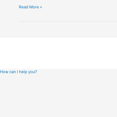
Bandara
Read More »
Adi
Soemarmo
How can I help you?