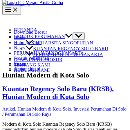
Skip to content
BERANDA
Download Brosur
PRODUK PERUMAHAN
Home
Hubungi Kami
PURI ARSITA SINGOPURAN
News
KUANTAN REGENCY SOLO BARU
PERUMAHAN DI YOGYAKARTA
PERUMAHAN DI YOGYAKARTA
Produk Perumahan
DOWNLOAD BROSUR
Promo
TENTANG KAMI
Tentang Kami
HUBUNGI KAMI
Hunian Modern di Kota Solo
Kuantan Regency Solo Baru (KRSB),
Hunian Modern di Kota Solo
Artikel
,
Hunian Modern di Kota Solo
,
Investasi Perumahan Di Solo
/
Perumahan Di Solo Raya
Modern di Kota Solo Kuantan Regency Solo Baru (KRSB)
menghadirkan hunian modern di Kota Solo di atas tanah seluas