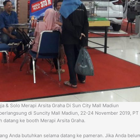
 & Solo Merapi Arsita Graha Di Sun City Mall Madiun
berlangsung di Suncity Mall Madiun, 22-24 November 2019, PT
 datang ke booth Merapi Arsita Graha.
ang Anda butuhkan selama datang ke pameran. Jika Anda belum