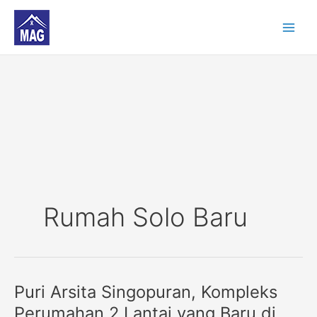
Skip
to
content
Rumah Solo Baru
Puri Arsita Singopuran, Kompleks
Puri
Arsita
Perumahan 2 Lantai yang Baru di