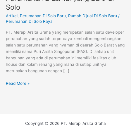
Singopuran,
Solo
Kompleks
Perumahan
Artikel
,
Perumahan Di Solo Baru
,
Rumah Dijual Di Solo Baru
/
2
Perumahan Di Solo Raya
Lantai
PT. Merapi Arsita Graha yang merupakan salah satu developer
yang
perumahan yang sudah terpercaya kembali mengembangkan
Baru
salah satu perumahan yang nyaman di daerah Solo Barat yang
di
memiliki nama Puri Arsita Singopuran (PAS). Di setiap unit
Solo
bangunan yang ada di perumahan ini memiliki fasilitas club
house dan kolam renang yang mana di setiap unitnya
merupakan bangunan dengan […]
Read More »
Copyright © 2026 PT. Merapi Arsita Graha