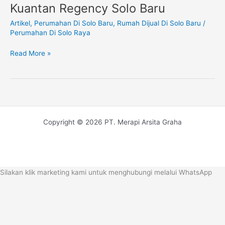
Rumah
Kuantan Regency Solo Baru
Di
Artikel
,
Perumahan Di Solo Baru
,
Rumah Dijual Di Solo Baru
/
Solo
Perumahan Di Solo Raya
Baru,
Kuantan
Read More »
Regency
Solo
Baru
Copyright © 2026 PT. Merapi Arsita Graha
Silakan klik marketing kami untuk menghubungi melalui WhatsApp