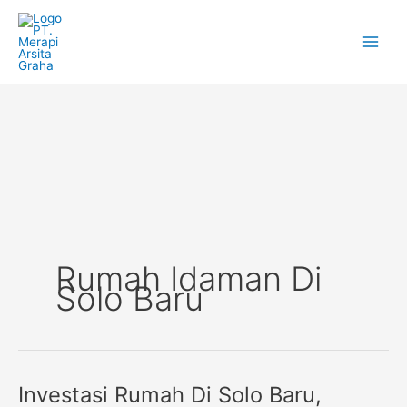
Skip
to
content
Rumah Idaman Di
Solo Baru
Investasi Rumah Di Solo Baru,
Investasi