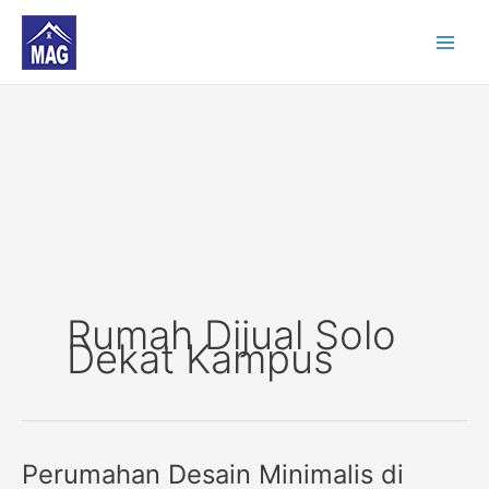
Skip
to
content
Rumah Dijual Solo
Dekat Kampus
Perumahan Desain Minimalis di
Perumahan