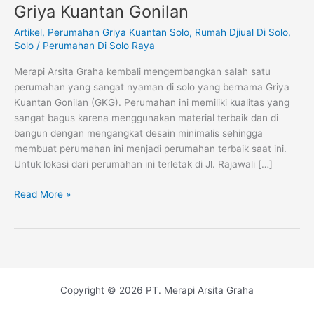
Desain
Griya Kuantan Gonilan
Minimalis
Artikel
,
Perumahan Griya Kuantan Solo
,
Rumah Djiual Di Solo
,
di
Solo
/
Perumahan Di Solo Raya
Griya
Kuantan
Merapi Arsita Graha kembali mengembangkan salah satu
Gonilan
perumahan yang sangat nyaman di solo yang bernama Griya
Kuantan Gonilan (GKG). Perumahan ini memiliki kualitas yang
sangat bagus karena menggunakan material terbaik dan di
bangun dengan mengangkat desain minimalis sehingga
membuat perumahan ini menjadi perumahan terbaik saat ini.
Untuk lokasi dari perumahan ini terletak di Jl. Rajawali […]
Read More »
Copyright © 2026 PT. Merapi Arsita Graha