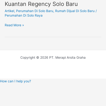
Rumah
Kuantan Regency Solo Baru
Di
Artikel
,
Perumahan Di Solo Baru
,
Rumah Dijual Di Solo Baru
/
Solo
Perumahan Di Solo Raya
Baru,
Kuantan
Read More »
Regency
Solo
Baru
Copyright © 2026 PT. Merapi Arsita Graha
How can I help you?