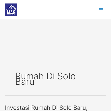
Skip
to
content
Rumah Di Solo
Baru
Investasi Rumah Di Solo Baru,
Investasi