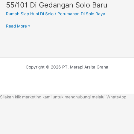
Jual
55/101 Di Gedangan Solo Baru
Rumah
Rumah Siap Huni Di Solo
/
Perumahan Di Solo Raya
Siap
Huni
Read More »
Tipe
55/101
Di
Gedangan
Solo
Baru
Copyright © 2026 PT. Merapi Arsita Graha
Silakan klik marketing kami untuk menghubungi melalui WhatsApp