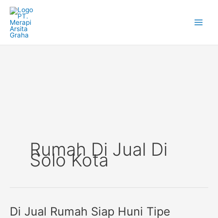
Skip
to
content
Rumah Di Jual Di
Solo Kota
Di Jual Rumah Siap Huni Tipe
Di