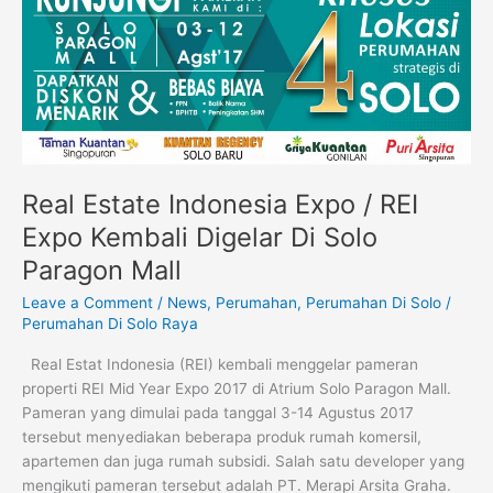
Estate
Indonesia
Expo
/
REI
Expo
Kembali
Digelar
Real Estate Indonesia Expo / REI
Di
Solo
Expo Kembali Digelar Di Solo
Paragon
Paragon Mall
Mall
Leave a Comment
/
News
,
Perumahan
,
Perumahan Di Solo
/
Perumahan Di Solo Raya
Real Estat Indonesia (REI) kembali menggelar pameran
properti REI Mid Year Expo 2017 di Atrium Solo Paragon Mall.
Pameran yang dimulai pada tanggal 3-14 Agustus 2017
tersebut menyediakan beberapa produk rumah komersil,
apartemen dan juga rumah subsidi. Salah satu developer yang
mengikuti pameran tersebut adalah PT. Merapi Arsita Graha.