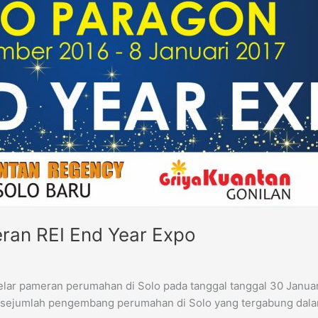
eran REI End Year Expo
elar pameran perumahan di Solo pada tanggal tanggal 30 Januar
eh sejumlah pengembang perumahan di Solo yang tergabung dalam