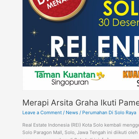
Year
Expo
Merapi Arsita Graha Ikuti Pam
Leave a Comment
/
News
/
Perumahan Di Solo Raya
Real Estate Indonesia (REI) Kota Solo kembali mengg
Solo Paragon Mall, Solo, Jawa Tengah ini diikuti ol