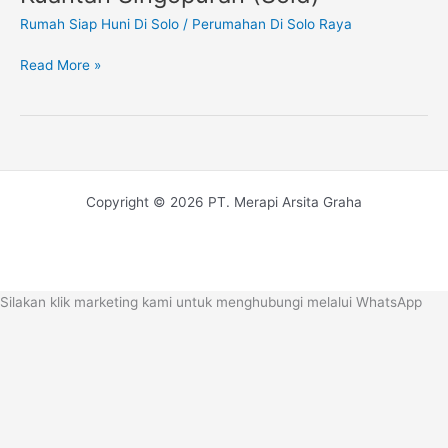
Di
Rumah Siap Huni Di Solo
/
Perumahan Di Solo Raya
Solo
Tipe
Read More »
45
Taman
Kuantan
Singopuran
(Sold)
Copyright © 2026 PT. Merapi Arsita Graha
Silakan klik marketing kami untuk menghubungi melalui WhatsApp