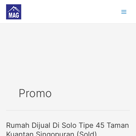
Skip
to
content
Promo
Rumah Dijual Di Solo Tipe 45 Taman
Rumah
Dijual
Kuantan Singopuran (Sold)