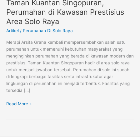
Taman Kuantan Singopuran,
Taman
Kuantan
Perumahan di Kawasan Prestisius
Singopuran,
Area Solo Raya
Perumahan
di
Artikel
/
Perumahan Di Solo Raya
Kawasan
Merapi Arsita Graha kembali mempersembahkan salah satu
Prestisius
perumahan untuk memenuhi kebutuhan masyarakat yang
Area
menginginkan perumahan yang berada di kawasan modern dan
Solo
prestisius. Taman Kuantan Singopuran hadir di area solo raya
Raya
untuk menjadi jawaban tersebut. Perumahan di solo ini sudah
di lengkapi berbagai fasilitas serta infrastrukutur agar
lingkungan di perumahan ini menjadi terbentuk. Fasilitas yang
tersedia […]
Read More »