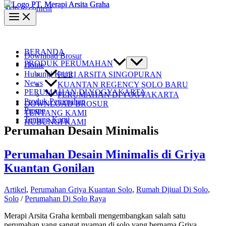
Skip to content
BERANDA
Download Brosur
PRODUK PERUMAHAN
Home
Hubungi Kami
PURI ARSITA SINGOPURAN
News
KUANTAN REGENCY SOLO BARU
PERUMAHAN DI YOGYAKARTA
PERUMAHAN DI YOGYAKARTA
Produk Perumahan
DOWNLOAD BROSUR
Promo
TENTANG KAMI
Tentang Kami
HUBUNGI KAMI
Perumahan Desain Minimalis
Perumahan Desain Minimalis di Griya
Kuantan Gonilan
Artikel
,
Perumahan Griya Kuantan Solo
,
Rumah Djiual Di Solo
,
Solo
/
Perumahan Di Solo Raya
Merapi Arsita Graha kembali mengembangkan salah satu
perumahan yang sangat nyaman di solo yang bernama Griya