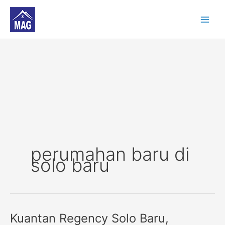
Skip
to
content
perumahan baru di
solo baru
Kuantan Regency Solo Baru,
Kuantan