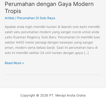
Regency
Perumahan dengan Gaya Modern
Solo
Tropis
Baru,
Perumahan
Artikel
/
Perumahan Di Solo Raya
dengan
Apabila anda ingin memiliki hunian di daerah solo kami memiliki
Gaya
salah satu perumahan modern yang sangat cocok untuk anda
Modern
yaitu Kuantan Regency Solo Baru. Perumahan ini memiliki luas
Tropis
sekitar 4400 meter persegi dengan kawasan yang sangat
aman, modern serta bebas banjir. Saat ini perumahan baru di
solo ini memiliki sekitar 24 unit hunian dengan gaya […]
Read More »
Copyright © 2026 PT. Merapi Arsita Graha