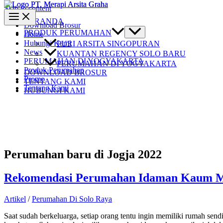
Skip to content
BERANDA
Download Brosur
PRODUK PERUMAHAN
Home
Hubungi Kami
PURI ARSITA SINGOPURAN
News
KUANTAN REGENCY SOLO BARU
PERUMAHAN DI YOGYAKARTA
PERUMAHAN DI YOGYAKARTA
Produk Perumahan
DOWNLOAD BROSUR
Promo
TENTANG KAMI
Tentang Kami
HUBUNGI KAMI
Perumahan baru di Jogja 2022
Rekomendasi Perumahan Idaman Kaum Mil
Artikel
/
Perumahan Di Solo Raya
Saat sudah berkeluarga, setiap orang tentu ingin memiliki rumah send