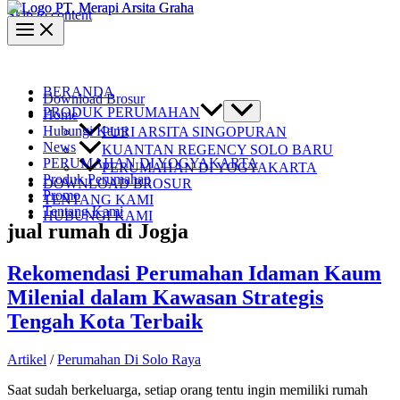
Skip to content
BERANDA
Download Brosur
PRODUK PERUMAHAN
Home
Hubungi Kami
PURI ARSITA SINGOPURAN
News
KUANTAN REGENCY SOLO BARU
PERUMAHAN DI YOGYAKARTA
PERUMAHAN DI YOGYAKARTA
Produk Perumahan
DOWNLOAD BROSUR
Promo
TENTANG KAMI
Tentang Kami
HUBUNGI KAMI
jual rumah di Jogja
Rekomendasi Perumahan Idaman Kaum
Milenial dalam Kawasan Strategis
Tengah Kota Terbaik
Artikel
/
Perumahan Di Solo Raya
Saat sudah berkeluarga, setiap orang tentu ingin memiliki rumah