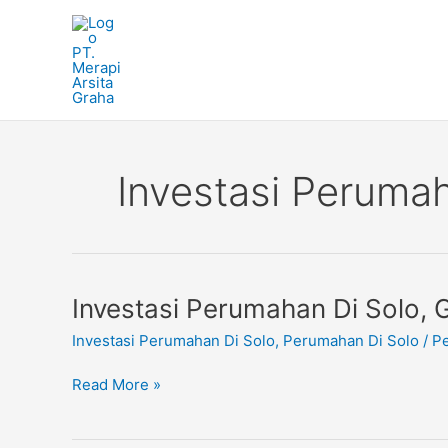
Skip
to
content
Investasi Peruma
Investasi
Investasi Perumahan Di Solo, 
Perumahan
Investasi Perumahan Di Solo
,
Perumahan Di Solo
/
Pe
Di
Solo,
Read More »
Griya
Kuantan
Gonilan