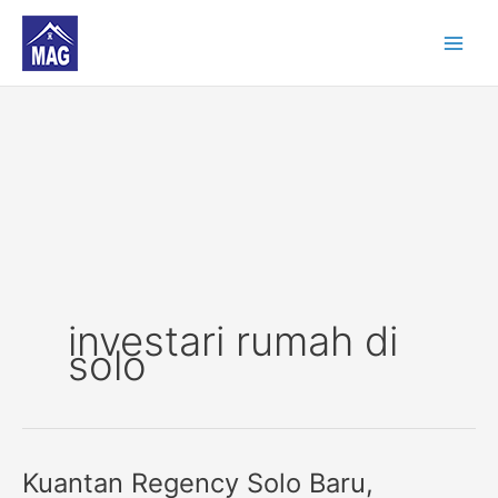
Skip
to
content
investari rumah di
solo
Kuantan Regency Solo Baru,
Kuantan