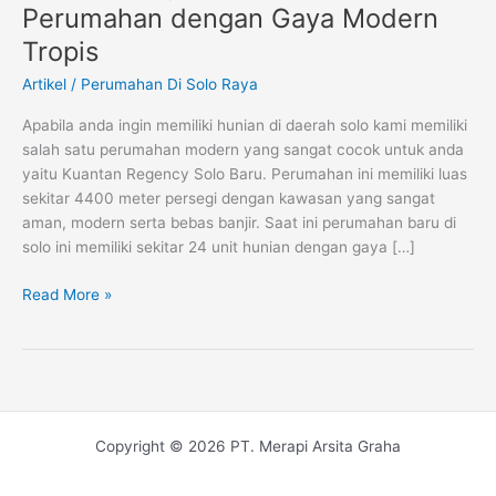
Regency
Perumahan dengan Gaya Modern
Solo
Tropis
Baru,
Perumahan
Artikel
/
Perumahan Di Solo Raya
dengan
Apabila anda ingin memiliki hunian di daerah solo kami memiliki
Gaya
salah satu perumahan modern yang sangat cocok untuk anda
Modern
yaitu Kuantan Regency Solo Baru. Perumahan ini memiliki luas
Tropis
sekitar 4400 meter persegi dengan kawasan yang sangat
aman, modern serta bebas banjir. Saat ini perumahan baru di
solo ini memiliki sekitar 24 unit hunian dengan gaya […]
Read More »
Copyright © 2026 PT. Merapi Arsita Graha