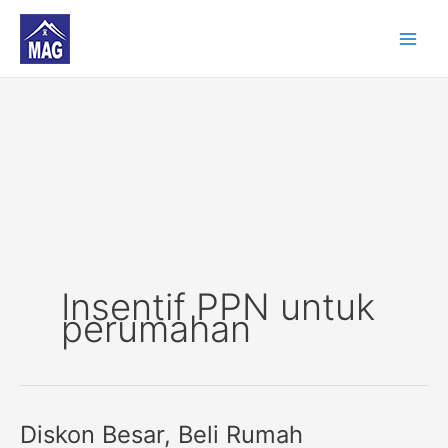
Skip
to
content
Insentif PPN untuk
perumahan
Diskon Besar, Beli Rumah
Diskon