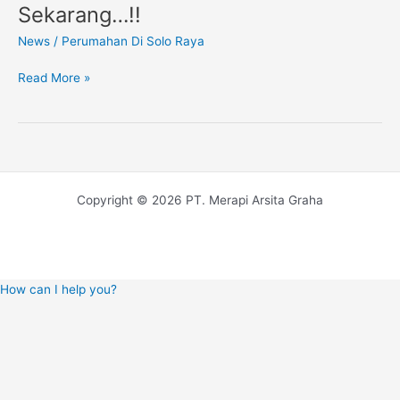
Besar,
Sekarang…!!
Beli
News
/
Perumahan Di Solo Raya
Rumah
Sekarang…!!
Read More »
Copyright © 2026 PT. Merapi Arsita Graha
How can I help you?