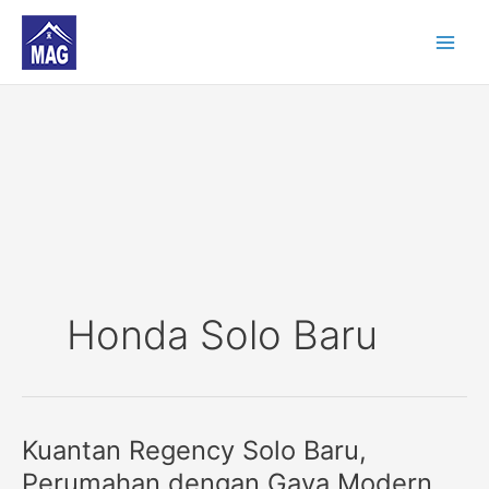
Skip
to
content
Honda Solo Baru
Kuantan Regency Solo Baru,
Kuantan
Regency
Perumahan dengan Gaya Modern