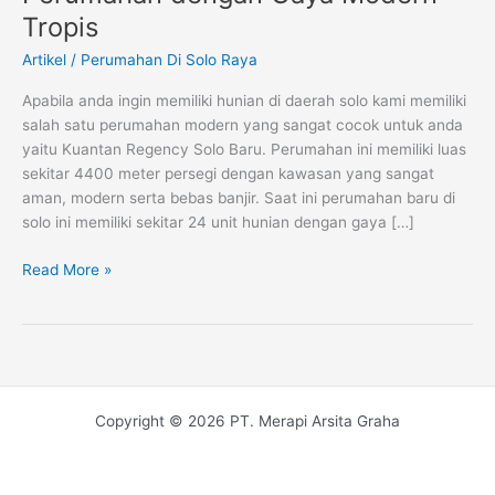
Solo
Tropis
Baru,
Perumahan
Artikel
/
Perumahan Di Solo Raya
dengan
Apabila anda ingin memiliki hunian di daerah solo kami memiliki
Gaya
salah satu perumahan modern yang sangat cocok untuk anda
Modern
yaitu Kuantan Regency Solo Baru. Perumahan ini memiliki luas
Tropis
sekitar 4400 meter persegi dengan kawasan yang sangat
aman, modern serta bebas banjir. Saat ini perumahan baru di
solo ini memiliki sekitar 24 unit hunian dengan gaya […]
Read More »
Copyright © 2026 PT. Merapi Arsita Graha