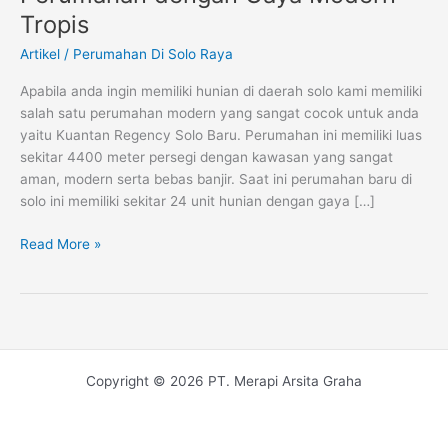
Solo
Tropis
Baru,
Perumahan
Artikel
/
Perumahan Di Solo Raya
dengan
Apabila anda ingin memiliki hunian di daerah solo kami memiliki
Gaya
salah satu perumahan modern yang sangat cocok untuk anda
Modern
yaitu Kuantan Regency Solo Baru. Perumahan ini memiliki luas
Tropis
sekitar 4400 meter persegi dengan kawasan yang sangat
aman, modern serta bebas banjir. Saat ini perumahan baru di
solo ini memiliki sekitar 24 unit hunian dengan gaya […]
Read More »
Copyright © 2026 PT. Merapi Arsita Graha