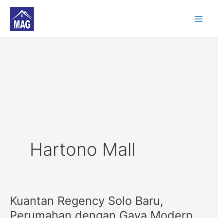
Skip
to
content
Hartono Mall
Kuantan Regency Solo Baru,
Kuantan
Regency
Perumahan dengan Gaya Modern