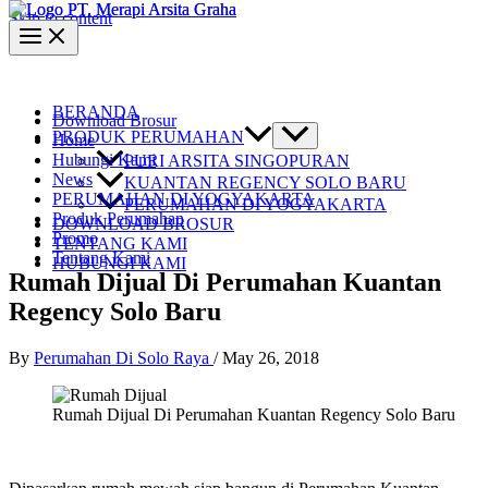
Skip to content
BERANDA
Download Brosur
PRODUK PERUMAHAN
Home
Hubungi Kami
PURI ARSITA SINGOPURAN
News
KUANTAN REGENCY SOLO BARU
PERUMAHAN DI YOGYAKARTA
PERUMAHAN DI YOGYAKARTA
Produk Perumahan
DOWNLOAD BROSUR
Promo
TENTANG KAMI
Tentang Kami
HUBUNGI KAMI
Rumah Dijual Di Perumahan Kuantan
Regency Solo Baru
By
Perumahan Di Solo Raya
/
May 26, 2018
Rumah Dijual Di Perumahan Kuantan Regency Solo Baru