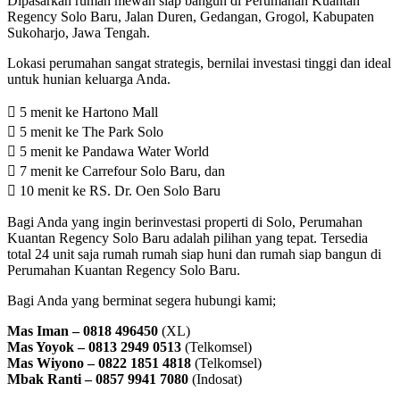
Dipasarkan rumah mewah siap bangun di Perumahan Kuantan
Regency Solo Baru, Jalan Duren, Gedangan, Grogol, Kabupaten
Sukoharjo, Jawa Tengah.
Lokasi perumahan sangat strategis, bernilai investasi tinggi dan ideal
untuk hunian keluarga Anda.
 5 menit ke Hartono Mall
 5 menit ke The Park Solo
 5 menit ke Pandawa Water World
 7 menit ke Carrefour Solo Baru, dan
 10 menit ke RS. Dr. Oen Solo Baru
Bagi Anda yang ingin berinvestasi properti di Solo, Perumahan
Kuantan Regency Solo Baru adalah pilihan yang tepat. Tersedia
total 24 unit saja rumah rumah siap huni dan rumah siap bangun di
Perumahan Kuantan Regency Solo Baru.
Bagi Anda yang berminat segera hubungi kami;
Mas Iman – 0818 496450
(XL)
Mas Yoyok – 0813 2949 0513
(Telkomsel)
Mas Wiyono – 0822 1851 4818
(Telkomsel)
Mbak Ranti – 0857 9941 7080
(Indosat)