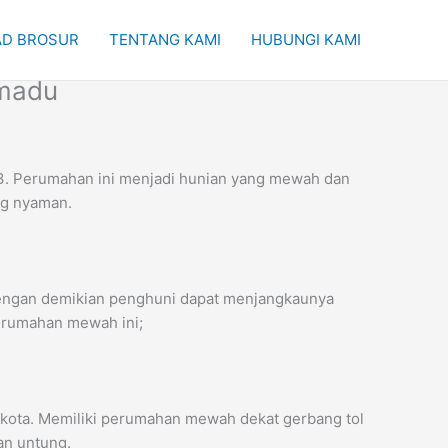
D BROSUR
TENTANG KAMI
HUBUNGI KAMI
omadu
023. Perumahan ini menjadi hunian yang mewah dan
ng nyaman.
 Dengan demikian penghuni dapat menjangkaunya
perumahan mewah ini;
 kota. Memiliki perumahan mewah dekat gerbang tol
an untung.