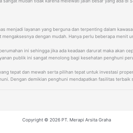
 sangat mudah tidak karena melewati jalan besar yang ada di S
smas menjadi layanan yang berguna dan terpenting dalam kawa
pat mengaksesnya dengan mudah. Hanya perlu beberapa menit u
erumahan ini sehingga jika ada keadaan darurat maka akan cepa
ayanan publik ini sangat menolong bagi kesehatan penghuni per
ang tepat dan mewah serta pilihan tepat untuk investasi proper
ni. Dengan demikian penghuni mendapatkan fasilitas terbaik s
Copyright © 2026 PT. Merapi Arsita Graha