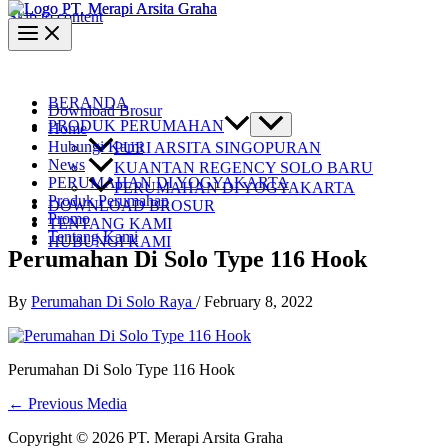
Skip to content
BERANDA
Download Brosur
PRODUK PERUMAHAN
Home
Hubungi Kami
PURI ARSITA SINGOPURAN
News
KUANTAN REGENCY SOLO BARU
PERUMAHAN DI YOGYAKARTA
PERUMAHAN DI YOGYAKARTA
Produk Perumahan
DOWNLOAD BROSUR
Promo
TENTANG KAMI
Tentang Kami
HUBUNGI KAMI
Perumahan Di Solo Type 116 Hook
By
Perumahan Di Solo Raya
/
February 8, 2022
Perumahan Di Solo Type 116 Hook
←
Previous Media
Copyright © 2026 PT. Merapi Arsita Graha