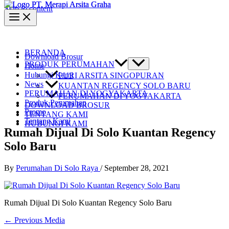
Skip to content
BERANDA
Download Brosur
PRODUK PERUMAHAN
Home
Hubungi Kami
PURI ARSITA SINGOPURAN
News
KUANTAN REGENCY SOLO BARU
PERUMAHAN DI YOGYAKARTA
PERUMAHAN DI YOGYAKARTA
Produk Perumahan
DOWNLOAD BROSUR
Promo
TENTANG KAMI
Tentang Kami
HUBUNGI KAMI
Rumah Dijual Di Solo Kuantan Regency
Solo Baru
By
Perumahan Di Solo Raya
/
September 28, 2021
Rumah Dijual Di Solo Kuantan Regency Solo Baru
←
Previous Media