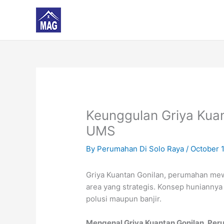
Skip
to
content
Keunggulan Griya Kua
UMS
By
Perumahan Di Solo Raya
/
October 
Griya Kuantan Gonilan, perumahan mewa
area yang strategis. Konsep hunianny
polusi maupun banjir.
Mengenal Griya Kuantan Gonilan, Pe